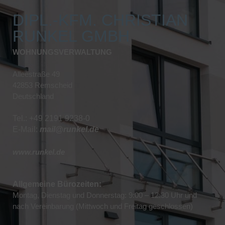
DIPL.-KFM. CHRISTIAN
RUNKEL GMBH
WOHNUNGSVERWALTUNG
Alleestraße 49
42853 Remscheid
Deutschland
Tel.: +49 2191 9238-0
E-Mail:
mail@runkel.de
www.runkel.de
Allgemeine Bürozeiten:
Montag, Dienstag und Donnerstag: 9:00 – 12:30 Uhr und
nach Vereinbarung (Mittwoch und Freitag geschlossen)