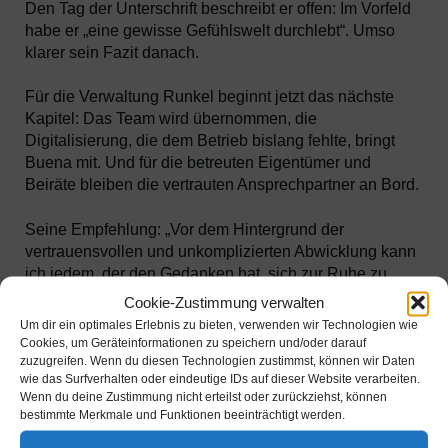
Den Tag der Unterschrift beschreibt er offen: Im Vorfeld
habe er „eine gewisse Gefühlswelt durchlebt“. Umso
klarer sein Fazit danach.
Für die Verwaltung Runkel beginnt jetzt das nächste
Kapitel: Das Team wird übernommen, die
Digitalisierung, die dem Betrieb bislang fehlte, bringt
Buena mit. Und für die betreuten Eigentümer und
Beiräte bleiben die vertrauten Ansprechpartner an Bord.
Seine Empfehlung: „Vor dem Hintergrund der
vertrauensvollen und unkomplizierten Abwicklung kann
ich jedem, der den Gedanken hat, sich zur Ruhe zu
setzen und sein Unternehmen zu übertragen, nur
Cookie-Zustimmung verwalten
empfehlen, sich mit Buena in Verbindung zu setzen.“
Um dir ein optimales Erlebnis zu bieten, verwenden wir Technologien wie
Cookies, um Geräteinformationen zu speichern und/oder darauf
zuzugreifen. Wenn du diesen Technologien zustimmst, können wir Daten
wie das Surfverhalten oder eindeutige IDs auf dieser Website verarbeiten.
Wenn du deine Zustimmung nicht erteilst oder zurückziehst, können
bestimmte Merkmale und Funktionen beeinträchtigt werden.
Gunnar Holz, Geschäftsführer