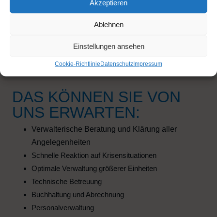
Akzeptieren
Ablehnen
Einstellungen ansehen
KONTAKTIEREN SIE UNS
Cookie-Richtlinie
Datenschutz
Impressum
DAS KÖNNEN SIE VON
UNS ERWARTEN:
Verwalterische Beratung und Klärung aller
Angelegenheiten
Schnelle Reaktion auf Krisensituationen
Optimale Verwaltung größerer Einheiten
Technische Betreuung
Buchhaltung und Abrechnung
Personalverwaltung